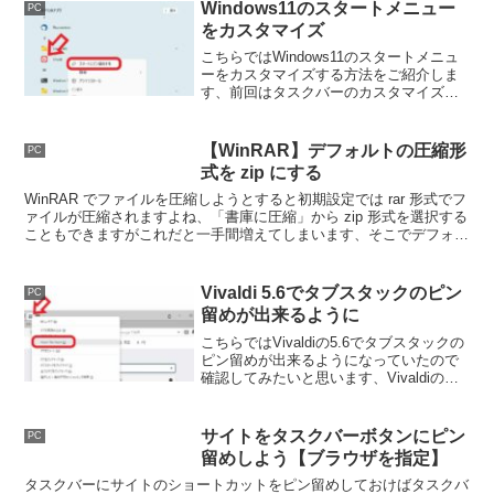
るミニゲームです、ぶつからないように
Windows11のスタートメニュー
PC
ヘビを操作して遊びましょう。
をカスタマイズ
こちらではWindows11のスタートメニュ
ーをカスタマイズする方法をご紹介しま
す、前回はタスクバーのカスタマイズに
ついてご紹介しましたが、今回はスター
トメニューのピン留めやスタートメニュ
ーのフォルダー表示についてご紹介しま
【WinRAR】デフォルトの圧縮形
PC
す。
式を zip にする
WinRAR でファイルを圧縮しようとすると初期設定では rar 形式でフ
ァイルが圧縮されますよね、「書庫に圧縮」から zip 形式を選択する
こともできますがこれだと一手間増えてしまいます、そこでデフォル
トの圧縮形式を zip にしてみましょう。
Vivaldi 5.6でタブスタックのピン
PC
留めが出来るように
こちらではVivaldiの5.6でタブスタックの
ピン留めが出来るようになっていたので
確認してみたいと思います、Vivaldiのタ
ブスタックとはタブのグループ化の事
で、グループ化したタブをまとめてピン
留めする事が出来るようになった訳です
サイトをタスクバーボタンにピン
PC
ね。
留めしよう【ブラウザを指定】
タスクバーにサイトのショートカットをピン留めしておけばタスクバ