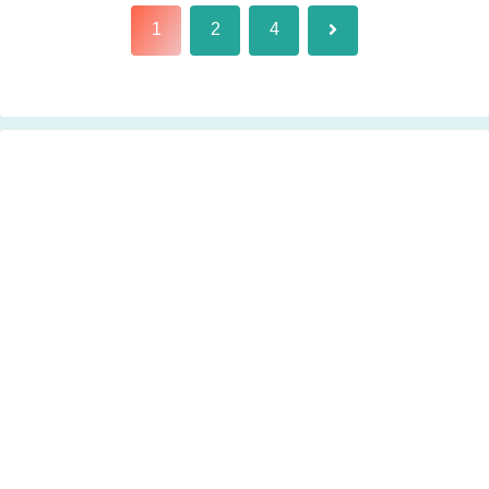
次
1
2
4
へ