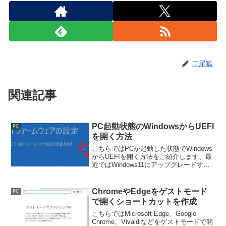
二尾狐
関連記事
PC起動状態のWindowsからUEFI
PC
を開く方法
こちらではPCが起動した状態でWindows
からUEFIを開く方法をご紹介します、最
近ではWindows11にアップグレードする
際にTPMを有効にする為に、UEFIを開い
た又は開く予定の方も多いのではないで
しょうか。
ChromeやEdgeをゲストモード
PC
で開くショートカットを作成
こちらではMicrosoft Edge、Google
Chrome、Vivaldiなどをゲストモードで開