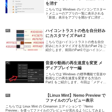
を消す
こちらでは Windows のパソコンでスター
トメニューのアプリの一覧に表示される
「新規」表示をアプリを開かずに消す方
法をご紹介します、一度クリックしてア
プリを開けば「新規」表示は消えます
が、その為に対象のアプリをすべて起動
ハイコントラストの色を自分好み
PC
するのは面倒ですよね。
にカスタマイズ Part 2
こちらではハイコントラストの色を自分
好みにカスタマイズする方法のPart 2をご
紹介します、前回のPart1ではハイコント
ラストのテーマを編集する方法をご紹介
しましたが、今回はカラーコードを入力
してテーマを編集する方法をご紹介して
音楽や動画の再生速度を変更 メ
PC
みたいと思います。
ディアプレイヤー編
こちらでは Windows の標準機能で音楽や
動画などの再生速度を変更する方法の
Part1 をご紹介します、今回は「メディア
プレイヤー」というアプリを使用して動
画や音楽の再生速度を調節して、遅くま
たは早く再生する方法を確認してみまし
【Linux Mint】Nemo Preview で
PC
ょう。
ファイルのプレビュー表示
こちらでは Linux Mint の Cinnamon エディションで「Nemo
Preview」を使ってファイルのプレビューが見れるようにしてみまし