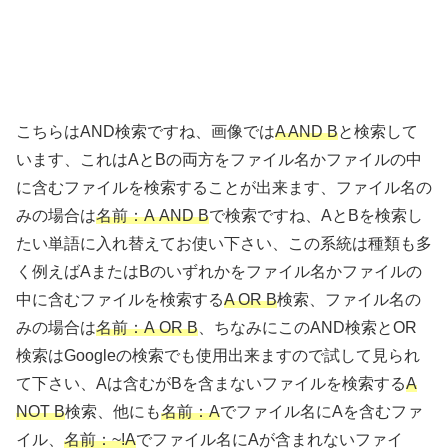
こちらはAND検索ですね、画像では
A AND B
と検索して
います、これはAとBの両方をファイル名かファイルの中
に含むファイルを検索することが出来ます、ファイル名の
みの場合は
名前：A AND B
で検索ですね、AとBを検索し
たい単語に入れ替えてお使い下さい、この系統は種類も多
く例えばAまたはBのいずれかをファイル名かファイルの
中に含むファイルを検索する
A OR B
検索、ファイル名の
みの場合は
名前：A OR B
、ちなみにこのAND検索とOR
検索はGoogleの検索でも使用出来ますので試して見られ
て下さい、Aは含むがBを含まないファイルを検索する
A
NOT B
検索、他にも
名前：A
でファイル名にAを含むファ
イル、
名前：~!A
でファイル名にAが含まれないファイ