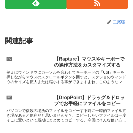
二尾狐
関連記事
【Rapture】マウスやキーボーで
PC
の操作方法をカスタマイズする
例えばウィンドウにカーソルを合わせてキーボードの「Ctrl」キーを
押しながらマウスのスクロールボタンを回すと、スクショのウィンド
ウのサイズを拡大または縮小する事ができますよね、このようなマウ
スやキーボードの操作をカスタマイズしてみましょう。
【DropPoint】ドラッグ＆ドロッ
PC
プでお手軽にファイルをコピー
パソコンで複数の場所のファイルをコピーする時に一時的ファイル置
き場があると便利だと思いませんか？、コピーしたいファイルは一度
そこに置いといて最期にまとめてコピーする、今回はそんな使い方が
できる便利な「DropPoint」というアプリをご紹介します。