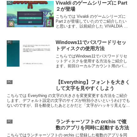
Vivaldi のゲームシリーズに Part
PC
２が登場
こちらでは Vivaldi のゲームシリーズに
Part２が登場していたのでご紹介したい
と思います、以前紹介した VIVALDIA は
自動で進むタイプの横スクロールゲーム
でしたが、第二弾は手動でスクロールす
るタイプのアクションゲームという感じ
Windows11でパスワードリセッ
PC
です。
トディスクの使用方法
こちらではWindows11でパスワードリセ
ットディスクを使用する方法をご紹介し
ます、前回ローカルアカウント用のパス
ワードリセットディスクの作成方法をご
紹介しましたが、今回は作成したパスワ
ードリセットディスクを使ってリセット
【Everything】フォントを大きく
PC
する方法を確認してみます。
して文字を見やすくしよう
こちらでは Everything の文字の大きさを変更変更する方法をご紹介
します、デフォルト設定の文字のサイズが特別小さいというわけでも
ないのですが、目を酷使したあととかだと「文字がハッキリ見えな
い！」なんて事もあるのでそういう時は大きくしています。
ランチャーソフトの orchis で複
PC
数のアプリを同時に起動する方法
こちらではランチャーソフトの orchis に登録した複数のアプリを同