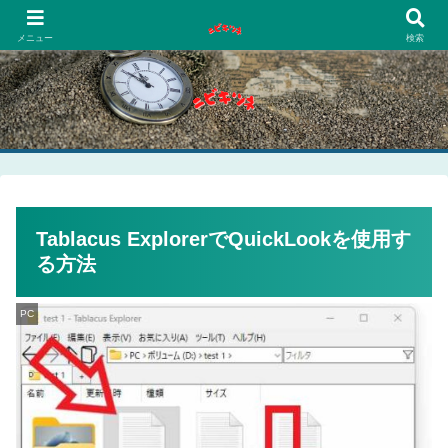
PCネットゲーム漫画趣味
メニュー
検索
Tablacus ExplorerでQuickLookを使用す
る方法
PC