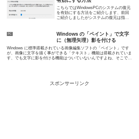
有効にする方法
こちらではWindowsPCのシステムの復元
を有効にする方法をご紹介します、前回
ご紹介しましたがシステムの復元は指定
した復元ポイントまでシステムの状態を
戻す機能です、今回はシステムの復元を
有効化または無効化する方法をご紹介し
Windows の「ペイント」で文字
PC
ます。
に（無理矢理）影を付ける
Windows に標準搭載されている画像編集ソフトの「ペイント」です
が、画像に文字を描く事ができる「テキスト」機能は搭載されていま
す、でも文字に影を付ける機能はついていないんですよね、そこでち
ょっと無理矢理ですが手動で文字に影をつけてみましょう。
スポンサーリンク