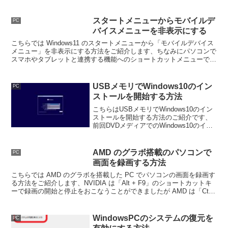
様にするには「高度な設定」を行なう必
要がある為、オンオフの切り替えも面倒
ですし他のブラウザを使用する方が楽だ
スタートメニューからモバイルデ
PC
と思います。
バイスメニューを非表示にする
こちらでは Windows11 のスタートメニューから「モバイルデバイス
メニュー」を非表示にする方法をご紹介します、ちなみにパソコンで
スマホやタブレットと連携する機能へのショートカットメニューです
ね、使わないなら邪魔だと思うので消しておきましょう。
USBメモリでWindows10のイン
PC
ストールを開始する方法
こちらはUSBメモリでWindows10のイン
ストールを開始する方法のご紹介です、
前回DVDメディアでのWindows10のイン
ストール方法をご紹介しました、そこで
こちらではUSBメモリでのインストール
方法のご紹介をしたいと思います。
AMD のグラボ搭載のパソコンで
PC
画面を録画する方法
こちらでは AMD のグラボを搭載した PC でパソコンの画面を録画す
る方法をご紹介します、NVIDIA は「Alt + F9」のショートカットキ
ーで録画の開始と停止をおこなうことができましたが AMD は「Ctrl
+ Shift + E」ですね。
WindowsPCのシステムの復元を
PC