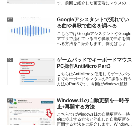
す、前回ご紹介した画面端にマウスのカ
ーソルを合わせてランチャーを表示する
方法の別バージョンですね、カーソルを
合わせる範囲が狭いので前回に比べ誤表
Googleアシスタントで流れてい
PC
示が少なくなります。
る曲や鼻歌で曲名を調べる
こちらではGoogleアシスタントやGoogle
アプリで流れている曲や鼻歌で曲名を調
べる方法をご紹介します、例えばちょっ
と口ずさんでみたけどこの曲なんだっ
け？って事ありますよね、今回ご紹介す
るのはそんな時に鼻歌でも曲名を検索す
ゲームパッドでキーボードマウス
PC
る事が出来る方法です。
PC操作AntiMicro Part3
こちらはAntiMicroを使用してゲームパッ
ドでキーボードやマウスのPC操作を行う
方法のPart3です、今回はWindows起動時
にAntiMicroを起動する方法をご紹介しま
す、ランチャーソフトのCLaunchを使用
した方法です。
Windows11の自動更新を一時停
PC
止+再開する方法
こちらではWindows11の自動更新を一時
的に停止する方法と停止した自動更新を
再開する方法をご紹介します、Windows
Updateを行なうと環境によっては不具合
が出る場合もあります、そんな時はPCが
自動で更新されないように一時停止しま