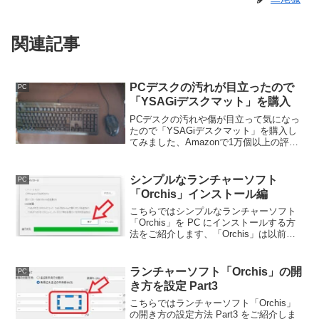
関連記事
PCデスクの汚れが目立ったので
PC
「YSAGiデスクマット」を購入
PCデスクの汚れや傷が目立って気になっ
たので「YSAGiデスクマット」を購入し
てみました、Amazonで1万個以上の評価
で高評価も多かったのが決め手ですね、
サイズも選択可能で色の選択肢が非常に
豊富だったのも選んだ理由です。
シンプルなランチャーソフト
PC
「Orchis」インストール編
こちらではシンプルなランチャーソフト
「Orchis」を PC にインストールする方
法をご紹介します、「Orchis」は以前ご
紹介した「CLaunch」と同じくらい有名
なランチャーソフトですね、
「CLaunch」が合わなかった方はこちら
ランチャーソフト「Orchis」の開
PC
をお試しください。
き方を設定 Part3
こちらではランチャーソフト「Orchis」
の開き方の設定方法 Part3 をご紹介しま