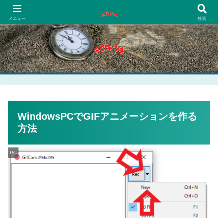
PCネットゲーム漫画趣味
メニュー
検索
WindowsPCでGIFアニメーションを作る
方法
PC