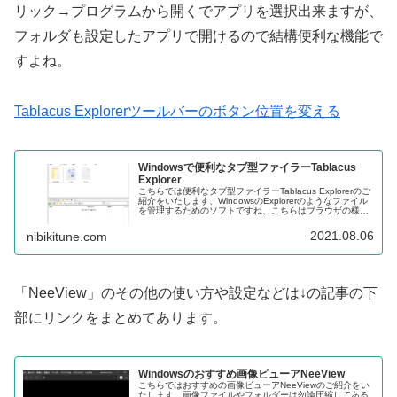
リック→プログラムから開くでアプリを選択出来ますが、
フォルダも設定したアプリで開けるので結構便利な機能で
すよね。
Tablacus Explorerツールバーのボタン位置を変える
Windowsで便利なタブ型ファイラーTablacus
Explorer
こちらでは便利なタブ型ファイラーTablacus Explorerのご
紹介をいたします、WindowsのExplorerのようなファイル
を管理するためのソフトですね、こちらはブラウザの様に
Explorerをタブで扱う様な感覚で使用出来るファイラーで
す。
2021.08.06
nibikitune.com
「NeeView」のその他の使い方や設定などは↓の記事の下
部にリンクをまとめてあります。
Windowsのおすすめ画像ビューアNeeView
こちらではおすすめの画像ビューアNeeViewのご紹介をい
たします、画像ファイルやフォルダーは勿論圧縮してある