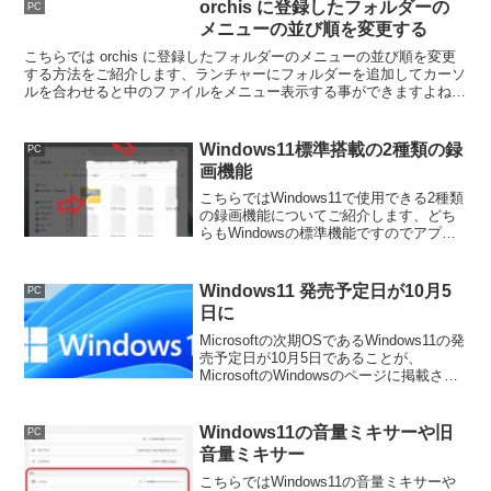
のプレイ時間の確認などを行うことが出
orchis に登録したフォルダーの
PC
来るようになります。
メニューの並び順を変更する
こちらでは orchis に登録したフォルダーのメニューの並び順を変更
する方法をご紹介します、ランチャーにフォルダーを追加してカーソ
ルを合わせると中のファイルをメニュー表示する事ができますよね、
今回はこの並び順を変更する方法を確認してみましょう。
Windows11標準搭載の2種類の録
PC
画機能
こちらではWindows11で使用できる2種類
の録画機能についてご紹介します、どち
らもWindowsの標準機能ですのでアプリ
をインストールしなくても使用する事は
出来ますが、ハードウェア要件を満たす
必要もありますしアップデートが必要な
Windows11 発売予定日が10月5
PC
場合もあります。
日に
Microsoftの次期OSであるWindows11の発
売予定日が10月5日であることが、
MicrosoftのWindowsのページに掲載され
ていますね、ついに具体的な次期が発表
されたわけです。
Windows11の音量ミキサーや旧
PC
音量ミキサー
こちらではWindows11の音量ミキサーや