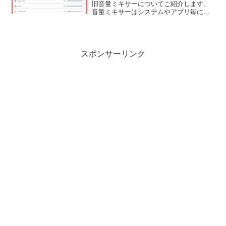
旧音量ミキサーについてご紹介します、
音量ミキサーはシステムやアプリ毎に音
量を調節出来る便利な機能です、これに
より再生デバイスの音量は変更せずとも
それぞれの音量を設定する事が出来ま
す。
スポンサーリンク