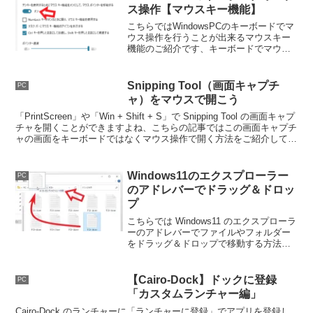
ス操作【マウスキー機能】
こちらではWindowsPCのキーボードでマ
ウス操作を行うことが出来るマウスキー
機能のご紹介です、キーボードでマウス
を操作したい、急なマウスの故障時にな
んとかキーボードで代用したい、そんな
時に便利な機能ですね。
Snipping Tool（画面キャプチ
PC
ャ）をマウスで開こう
「PrintScreen」や「Win + Shift + S」で Snipping Tool の画面キャプ
チャを開くことができますよね、こちらの記事ではこの画面キャプチ
ャの画面をキーボードではなくマウス操作で開く方法をご紹介してみ
たいと思います。
Windows11のエクスプローラー
PC
のアドレバーでドラッグ＆ドロッ
プ
こちらでは Windows11 のエクスプローラ
ーのアドレバーでファイルやフォルダー
をドラッグ＆ドロップで移動する方法を
ご紹介します、以前 Windows11 のエクス
プローラーでリボンを使う方法をご紹介
しましたが同じ方法で行うことが出来ま
【Cairo-Dock】ドックに登録
PC
す。
「カスタムランチャー編」
Cairo-Dock のランチャーに「ランチャーに登録」でアプリを登録し