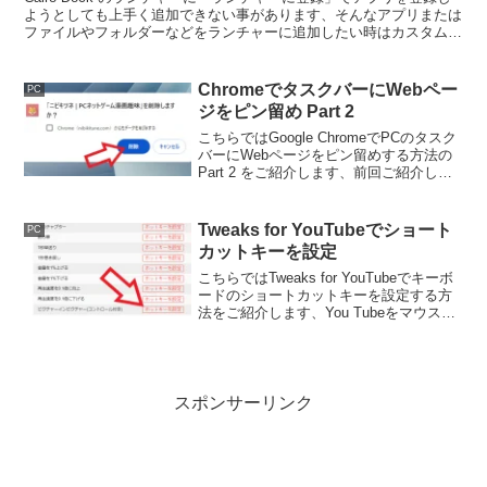
ようとしても上手く追加できない事があります、そんなアプリまたは
ファイルやフォルダーなどをランチャーに追加したい時はカスタムラ
ンチャーという方法でアイテム登録をしてみましょう。
ChromeでタスクバーにWebペー
PC
ジをピン留め Part 2
こちらではGoogle ChromeでPCのタスク
バーにWebページをピン留めする方法の
Part 2 をご紹介します、前回ご紹介した
方法だとWebページがアプリとしてイン
ストールされますよね、このインストー
ルされたWebページを削除してみましょ
Tweaks for YouTubeでショート
PC
う。
カットキーを設定
こちらではTweaks for YouTubeでキーボ
ードのショートカットキーを設定する方
法をご紹介します、You Tubeをマウスで
操作するのに便利な拡張機能としてご紹
介しましたが、実はアクションをキーボ
ードのキーに割り振ることも出来るんで
す。
スポンサーリンク