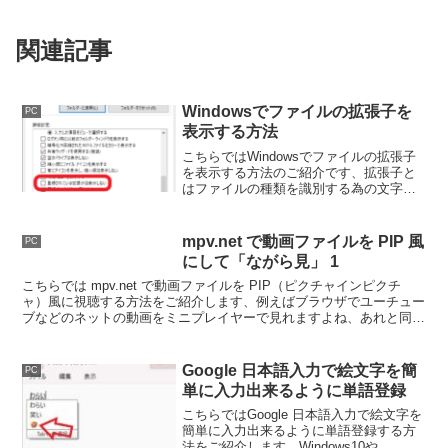
関連記事
Windowsでファイルの拡張子を
PC
表示する方法
こちらではWindowsでファイルの拡張子
を表示する方法のご紹介です、拡張子と
はファイルの種類を識別する為の文字列
の事で、拡張子とアプリを関連付ける事
でアプリやアイコンなども変わってきま
す、そんな拡張子を表示して確認出来る
mpv.net で動画ファイルを PIP 風
PC
様にしてみましょう。
にして「ながら見」 1
こちらでは mpv.net で動画ファイルを PIP（ピクチャインピクチ
ャ）風に視聴する方法をご紹介します、例えばブラウザでユーチュー
ブなどのネットの動画をミニプレイヤーで見れますよね、あれと同じ
ようにローカルファイルもミニプレイヤーで見てみましょう。
Google 日本語入力で絵文字を簡
PC
単に入力出来るように単語登録
こちらではGoogle 日本語入力で絵文字を
簡単に入力出来るように単語登録する方
法をご紹介します、Windows10や