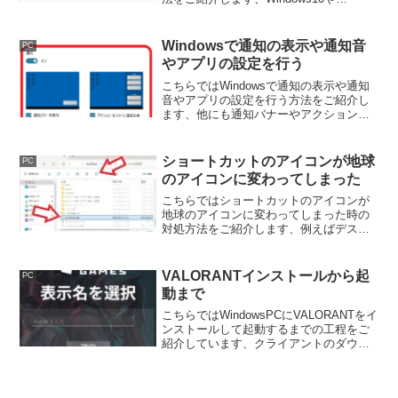
Windows11では結構簡単に絵文字の入力
が行えるようになったのですが、単語登
録しておくと更に簡単に入力出来るよう
Windowsで通知の表示や通知音
PC
になります。
やアプリの設定を行う
こちらではWindowsで通知の表示や通知
音やアプリの設定を行う方法をご紹介し
ます、他にも通知バナーやアクションセ
ンターの通知、通知を音で知らせるかど
うかも設定可能です、アラームのアプリ
の音が鳴らない場合はこちらを確認して
ショートカットのアイコンが地球
PC
みて下さい。
のアイコンに変わってしまった
こちらではショートカットのアイコンが
地球のアイコンに変わってしまった時の
対処方法をご紹介します、例えばデスク
トップに設置していたゲームのショート
カットアイコンが地球のアイコンになっ
てしまった、そんな時には今回ご紹介す
VALORANTインストールから起
PC
る方法を試してみてください。
動まで
こちらではWindowsPCにVALORANTをイ
ンストールして起動するまでの工程をご
紹介しています、クライアントのダウン
ロードからアカウントの登録、ゲームを
立ち上げるまでのご紹介になっておりま
す。