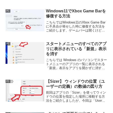
撮影する方は減らしておいたほうが良いかもですね。
Windows11でXbox Game Barを
PC
修復する方法
こちらではWindows11のXbox Game Bar
に不具合が発せした時に修復する方法を
ご紹介します、ゲームバーは開くけどク
リックしても反応しない時など、Xbox
Game Barがうまく機能しない時に試して
みてください。
スタートメニューのすべてのアプ
PC
リに表示されている「新規」表示
を消す
こちらでは Windows のパソコンでスター
トメニューのアプリの一覧に表示される
「新規」表示をアプリを開かずに消す方
法をご紹介します、一度クリックしてア
プリを開けば「新規」表示は消えます
が、その為に対象のアプリをすべて起動
【Sizer】 ウィンドウの位置（ユ
PC
するのは面倒ですよね。
ーザーの定義）の数値の図り方
前回はアプリの「Sizer」を使ってウィン
ドウの位置を指定した場所に移動する方
法をご紹介しましたが、今回は「User
Defined Position」に設定した場合の
「Top」と「Left」の項目の設定方法につ
いて確認してみたいと思います。