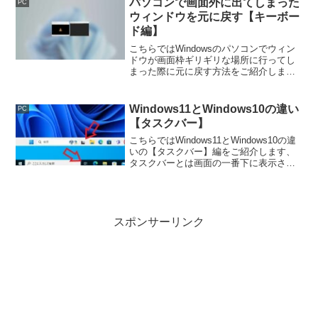
パソコンで画面外に出てしまった
PC
ウィンドウを元に戻す【キーボー
ド編】
こちらではWindowsのパソコンでウィン
ドウが画面枠ギリギリな場所に行ってし
まった際に元に戻す方法をご紹介しま
す、マウスでクリック出来なくなってし
まうのでキーボードを使ってウィンドウ
の位置を移動するか、一度最大化した後
Windows11とWindows10の違い
PC
に調整してみましょう。
【タスクバー】
こちらではWindows11とWindows10の違
いの【タスクバー】編をご紹介します、
タスクバーとは画面の一番下に表示され
ている検索ボックスやアプリのボタンが
ピン留めされているバーの事ですね、こ
のタスクバーの10と11での違いを確認し
てみましょう。
スポンサーリンク