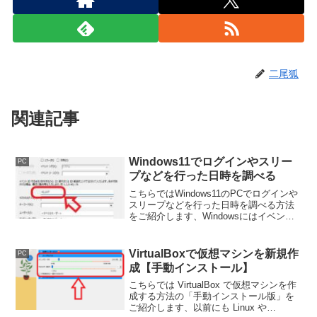
二尾狐
関連記事
Windows11でログインやスリー
PC
プなどを行った日時を調べる
こちらではWindows11のPCでログインや
スリープなどを行った日時を調べる方法
をご紹介します、Windowsにはイベント
ビューアーという管理ツールが搭載され
ていて、Windowsがいつどんな動作をし
たのか記録（ログ）を調べることが出来
VirtualBoxで仮想マシンを新規作
PC
ます。
成【手動インストール】
こちらでは VirtualBox で仮想マシンを作
成する方法の「手動インストール版」を
ご紹介します、以前にも Linux や