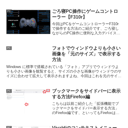
Windows をインストールする方法をご紹
介しましたが、アップデートで大分見た
目も変化していますので再度確認してみ
ごろ寝PC操作にゲームコントロ
PC
ましょう。
ーラー【F310r】
今回はPCをゲームコントローラーF310r
で操作する方法のご紹介です、ごろ寝し
ながらのPC操作に便利な入力デバイスは
色々ありますよね、今回はLogicoolのコン
トローラーF310rを使用してPCのマウス
操作やキーの入力を行ってみたいと思い
フォトでウィンドウよりも小さい
PC
ます。
画像を「元のサイズ」で表示する
方法
Windows に標準で搭載されている「フォト」アプリでウィンドウよ
りも小さい画像を観覧すると、サイズの小さな画像がウィンドウのサ
イズに合わせて拡大して表示されますよね、今回はこれを元のサイズ
のままで表示されるようにする方法をご紹介します。
ブックマークをサイドバーに表示
PC
する方法Firefox編
こちらは以前ご紹介した「拡張機能でブ
ックマークをサイドバー表示する方法」
のFirefox編です、といってもFirefoxは拡
張機能を追加しなくてもサイドバーにブ
ックマークや履歴などを表示する事が可
能です、こちらでは表示する方法のご紹
Vivaldiのコンテキストメニュー
PC