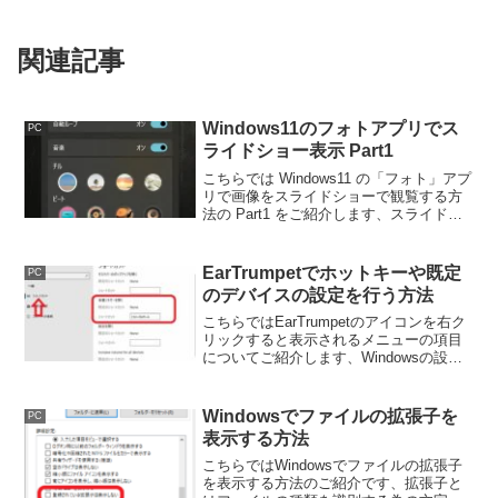
関連記事
Windows11のフォトアプリでス
PC
ライドショー表示 Part1
こちらでは Windows11 の「フォト」アプ
リで画像をスライドショーで観覧する方
法の Part1 をご紹介します、スライドシ
ョーとは選択した画像を自動で順番に表
示する機能ですね、Windowsの標準機能
であるフォトで使用する方法を確認して
EarTrumpetでホットキーや既定
PC
みます。
のデバイスの設定を行う方法
こちらではEarTrumpetのアイコンを右ク
リックすると表示されるメニューの項目
についてご紹介します、Windowsの設定
画面の表示や既定の再生デバイスの変
更、他にもEarTrumpetの設定からはホッ
トキーの設定などを行うことが出来ま
Windowsでファイルの拡張子を
PC
す。
表示する方法
こちらではWindowsでファイルの拡張子
を表示する方法のご紹介です、拡張子と