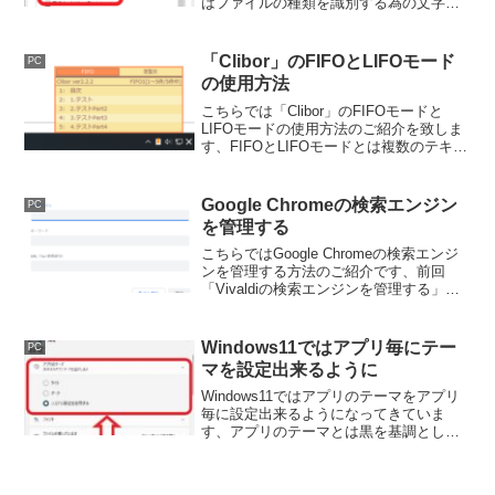
はファイルの種類を識別する為の文字列
の事で、拡張子とアプリを関連付ける事
でアプリやアイコンなども変わってきま
す、そんな拡張子を表示して確認出来る
「Clibor」のFIFOとLIFOモード
PC
様にしてみましょう。
の使用方法
こちらでは「Clibor」のFIFOモードと
LIFOモードの使用方法のご紹介を致しま
す、FIFOとLIFOモードとは複数のテキス
トを順番にコピーしておき、それらを順
番に貼り付けを行える機能です、場面に
よっては非常に便利な機能になっていま
Google Chromeの検索エンジン
PC
す。
を管理する
こちらではGoogle Chromeの検索エンジ
ンを管理する方法のご紹介です、前回
「Vivaldiの検索エンジンを管理する」で
ご紹介したGoogle Chrome版となりま
す、検索エンジンの設定方法や追加方法
をご紹介致します。
Windows11ではアプリ毎にテー
PC
マを設定出来るように
Windows11ではアプリのテーマをアプリ
毎に設定出来るようになってきていま
す、アプリのテーマとは黒を基調とした
「ダークモード」や白を基調とした「ラ
イトモード」、Windowsの色の設定を反
映した「システム設定」などですね、