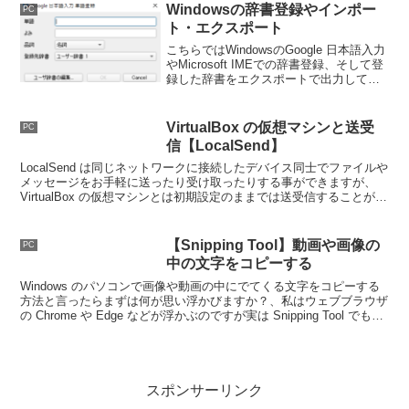
クスルーをオンにすれば動画を見ながら
Windowsの辞書登録やインポー
PC
他の作業を行うことも出来ます。
ト・エクスポート
こちらではWindowsのGoogle 日本語入力
やMicrosoft IMEでの辞書登録、そして登
録した辞書をエクスポートで出力して別
のPCなどにインポートして入力する方法
のご紹介をしています。
VirtualBox の仮想マシンと送受
PC
信【LocalSend】
LocalSend は同じネットワークに接続したデバイス同士でファイルや
メッセージをお手軽に送ったり受け取ったりする事ができますが、
VirtualBox の仮想マシンとは初期設定のままでは送受信することがで
きないのでちょっと設定を変更しましょう。
【Snipping Tool】動画や画像の
PC
中の文字をコピーする
Windows のパソコンで画像や動画の中にでてくる文字をコピーする
方法と言ったらまずは何が思い浮かびますか？、私はウェブブラウザ
の Chrome や Edge などが浮かぶのですが実は Snipping Tool でもコ
ピーする事ができるんですよね。
スポンサーリンク