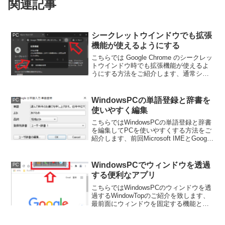
関連記事
シークレットウインドウでも拡張
PC
機能が使えるようにする
こちらでは Google Chrome のシークレッ
トウインドウ時でも拡張機能が使えるよ
うにする方法をご紹介します、通常シー
クレットウインドウでは拡張機能を使用
することは出来ませんが、拡張機能毎に
実行を許可すると使用する事が出来るよ
WindowsPCの単語登録と辞書を
PC
うになります。
使いやすく編集
こちらではWindowsPCの単語登録と辞書
を編集してPCを使いやすくする方法をご
紹介します、前回Microsoft IMEとGoogle
日本語入力で単語登録をする方法をご紹
介しましたが、その方法を活用してPCの
入力時間を短縮してみましょう。
WindowsPCでウィンドウを透過
PC
する便利なアプリ
こちらではWindowsPCのウィンドウを透
過するWindowTopのご紹介を致します、
最前面にウィンドウを固定する機能とク
リックスルー機能もあり、例えば動画プ
レイヤーを最前面に固定し透過、クリッ