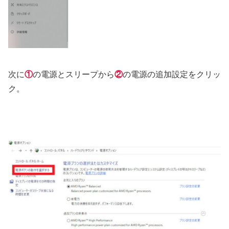
次に
①
の電源とスリープから
②
の電源の追加設定をクリッ
ク。