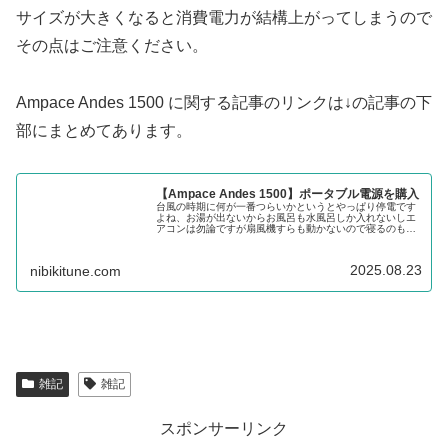
サイズが大きくなると消費電力が結構上がってしまうので
その点はご注意ください。
Ampace Andes 1500 に関する記事のリンクは↓の記事の下
部にまとめてあります。
【Ampace Andes 1500】ポータブル電源を購入
台風の時期に何が一番つらいかというとやっぱり停電です
よね、お湯が出ないからお風呂も水風呂しか入れないしエ
アコンは勿論ですが扇風機すらも動かないので寝るのも大
変です、という訳で今年はついに念願のポータブル電源を
購入したのでご紹介してみたいと思います。
2025.08.23
nibikitune.com
雑記
雑記
スポンサーリンク