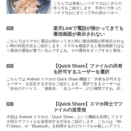
こちらでは美味しいツナマヨおにぎりの
作り方をご紹介します、手作りで作った
ツナマヨおにぎりって中の具がベタベタ
になったりして中々上手く出来ませんよ
ね、そこで私が美味しいと思っているツ
ナマヨの作り方をご紹介します。
楽天Linkで電話が掛かってきても
雑記
着信画面が表示されない
こちらではスマホに電話が掛かってきた時に着信画面が即表示されな
い時の対処方法をご紹介します、スマホを確認すると着信画面ではな
く着信の通知が着ているんですよね、その通知をタップすると着信画
面が開くのですが即着信画面が開くように設定してみましょう。
【Quick Share】ファイルの共有
雑記
を許可するユーザーを選択
こちらでは Android スマホの Quick Share 機能で「共有を許可する
ユーザー」を設定する方法をご紹介します、選択できるユーザーは
「自分のデバイス」「連絡先」「全ユーザー」の三種類ですね、許可
したユーザーはファイルを共有する事ができます。
【Quick Share】スマホ同士でフ
雑記
ァイルの送受信
今回は Android スマホの「Quick Share」という機能を利用してスマ
ホ同士でファイルを送受信する方法をご紹介します、こちらは「Wi-
Fi Direct」や「Bluetooth」を利用するのでケーブルや新しいアプリを
用意する必要がありません。