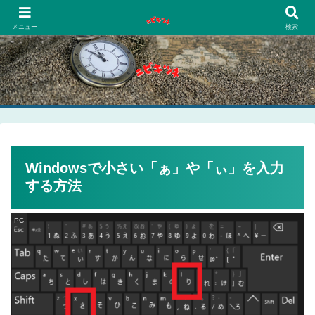
PCネットゲーム漫画趣味
メニュー
検索
Windowsで小さい「ぁ」や「ぃ」を入力
する方法
PC