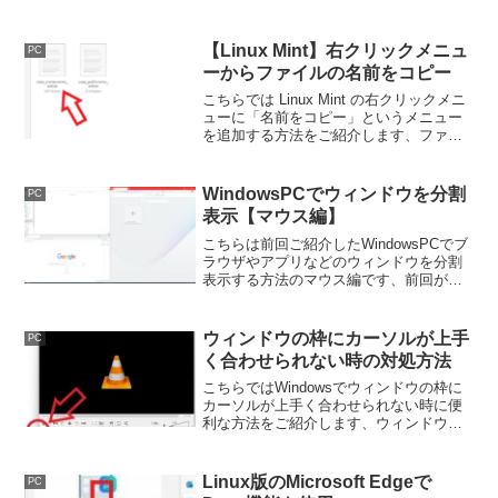
フォルダーなどを分かりやすく絵で表現
したものですね、それらは設定で好みの
ものに変更する事も可能です。
【Linux Mint】右クリックメニュ
PC
ーからファイルの名前をコピー
こちらでは Linux Mint の右クリックメニ
ューに「名前をコピー」というメニュー
を追加する方法をご紹介します、ファイ
ルやフォルダーを右クリックして右クリ
ックメニューから「名前をコピー」を選
択するとファイル名がコピーできるよう
WindowsPCでウィンドウを分割
PC
になる訳ですね。
表示【マウス編】
こちらは前回ご紹介したWindowsPCでブ
ラウザやアプリなどのウィンドウを分割
表示する方法のマウス編です、前回がキ
ーボード編になっていますので、キーボ
ードよりマウス操作多めの方は今回ご紹
介する方法が使いやすいと思います。
ウィンドウの枠にカーソルが上手
PC
く合わせられない時の対処方法
こちらではWindowsでウィンドウの枠に
カーソルが上手く合わせられない時に便
利な方法をご紹介します、ウィンドウの
サイズを変更する時にマウスのカーソル
をウィンドウの枠に合わせますよね、し
かし中々上手く合わせられない時に試し
Linux版のMicrosoft Edgeで
PC
てみられてください。