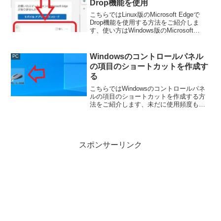
Drop機能を使用
こちらではLinux版のMicrosoft Edgeで
Drop機能を使用する方法をご紹介しま
す、使い方はWindows版のMicrosoft
Edgeと同じですね、スマホやLinuxまたは
Windows間でファイルの送受信が出来る
のは便利ですよね。
Windowsのコントロールパネル
PC
の項目のショートカットを作成す
る
こちらではWindowsのコントロールパネ
ルの項目のショートカットを作成する方
法をご紹介します、未だに使用頻度も多
いコントロールパネルですが、コントロ
ールパネル内の設定のショートカットを
作成して簡単にアクセス出来るようにし
てみましょう。
スポンサーリンク