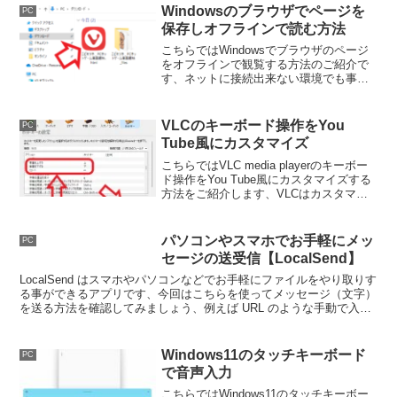
ね、アップデート方法はコントローラー
Windowsのブラウザでページを
PC
と同じです。
保存しオフラインで読む方法
こちらではWindowsでブラウザのページ
をオフラインで観覧する方法のご紹介で
す、ネットに接続出来ない環境でも事前
にオンライン時にページを保存しておく
事でオフライン時でも観覧が可能になり
ます。
VLCのキーボード操作をYou
PC
Tube風にカスタマイズ
こちらではVLC media playerのキーボー
ド操作をYou Tube風にカスタマイズする
方法をご紹介します、VLCはカスタマイ
ズ性の高い動画プレイヤーですので、You
Tubeと同じ様な感じでキーボード操作出
来るようにカスタマイズしてみましょ
パソコンやスマホでお手軽にメッ
PC
う。
セージの送受信【LocalSend】
LocalSend はスマホやパソコンなどでお手軽にファイルをやり取りす
る事ができるアプリです、今回はこちらを使ってメッセージ（文字）
を送る方法を確認してみましょう、例えば URL のような手動で入力
するのは面倒なテキストが遅れたら便利ですよね。
Windows11のタッチキーボード
PC
で音声入力
こちらではWindows11のタッチキーボー