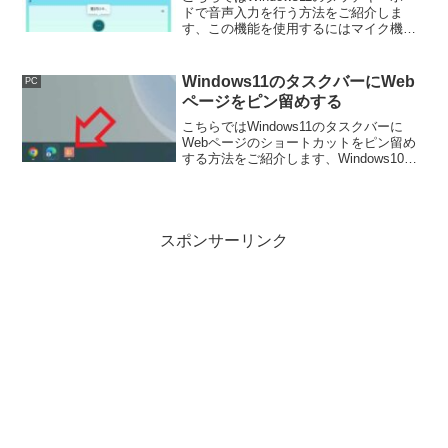
ドで音声入力を行う方法をご紹介しま
す、この機能を使用するにはマイク機能
のある機器をPCに接続する必要があるの
ですが、マイクではなくてもマイク付き
のヘッドセットやイヤホンなどでも大丈
Windows11のタスクバーにWeb
PC
夫ですのでご安心ください。
ページをピン留めする
こちらではWindows11のタスクバーに
Webページのショートカットをピン留め
する方法をご紹介します、Windows10で
はショートカットをタスクバーにドラッ
グ＆ドロップするだけでしたが、
Windows11では別の方法を使用しないと
出来ません。
スポンサーリンク