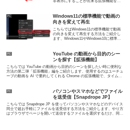
非表示にすることが出来る拡張機能をご
紹介します、Chrome や Edge は
「Chrome ウェブストア」から、Firefox
はアドオンマネージャーから追加しまし
Windows11の標準機能で動画の
PC
ょう。
向きを変えて再生
こちらではWindows11の標準機能で動画
の向きを変えて再生する方法をご紹介し
ます、Windows11やWindows10に標準搭
載されている「メディアプレイヤー」と
いうアプリの機能で、動画の向きを時計
回りに90度ずつ変更して再生する事が出
YouTube の動画から目的のシー
PC
来ます。
ンを探す【拡張機能】
こちらでは YouTube の動画から目的のシーンを探したい時に便利な
方法の第二弾「拡張機能」編をご紹介します、使用するのはユーチュ
ーブの動画を AI で要約してくれる Chrome の拡張機能で、タイムス
タンプ付きで目的のシーンにすぐ移動できます。
パソコンやスマホなどでファイル
PC
を送受信【Snapdrope JP】
こちらでは Snapdrope JP を使ってパソコンやスマホなどのデバイス
同士で超お手軽にファイルを送受信する方法をご紹介します、やり方
はブラウザでページを開いて送信するファイルを選択するだけ、同じ
ネットワークに繋がっていればこれだけで大丈夫なんです。