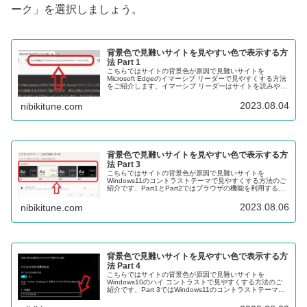
ーク」を選択しましょう。
背景色で見難いサイトを見やすい色で表示する方
法 Part 1
こちらではサイトの背景色が原因で見難いサイトを
Microsoft Edgeのイマーシブ リーダーで見やすくする方法
をご紹介します、イマーシブ リーダーはサイトを読みやす
くしてくれる機能なのですが、テーマを選択する事で背景
色を変更することも出来ます。
2023.08.04
nibikitune.com
背景色で見難いサイトを見やすい色で表示する方
法 Part 3
こちらではサイトの背景色が原因で見難いサイトを
Windows11のコントラストテーマで見やすくする方法のご
紹介です、Part1とPart2ではブラウザの機能を利用する方
法でしたが、今回はWindows11の機能を使って見やすく工
夫してみたいと思います。
2023.08.06
nibikitune.com
背景色で見難いサイトを見やすい色で表示する方
法 Part 4
こちらではサイトの背景色が原因で見難いサイトを
Windows10のハイ コントラストで見やすくする方法のご
紹介です、Part 3ではWindows11のコントラストテーマ機
能をご紹介しましたが、Windows10でも同じ機能を使用す
る事が出来ます。