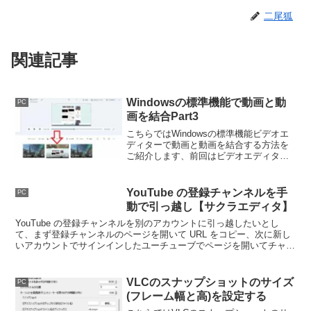
二尾狐
関連記事
Windowsの標準機能で動画と動
PC
画を結合Part3
こちらではWindowsの標準機能ビデオエ
ディターで動画と動画を結合する方法を
ご紹介します、前回はビデオエディター
でトリミングと分割の使用方法をご紹介
しましたが、今回ご紹介する結合と合わ
せると動画の途中に別の動画を挟む事も
YouTube の登録チャンネルを手
PC
出来ます。
動で引っ越し【サクラエディタ】
YouTube の登録チャンネルを別のアカウントに引っ越したいとし
て、まず登録チャンネルのページを開いて URL をコピー、次に新し
いアカウントでサインインしたユーチューブでページを開いてチャン
ネル登録、流石にこの作業はきついので簡単にしましょう。
VLCのスナップショットのサイズ
PC
(フレーム幅と高)を設定する