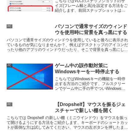
こちらではVLCのスナップショットのサ
イズ(フレーム幅と高)を設定する方法をご
紹介します、前回スナップショットは動
画のサイズ(フレーム幅やフレーム高)で保
存されるとご紹介しましたが、設定を行
うことで任意のサイズで撮る事も可能で
パソコンで通常サイズのウィンド
PC
す。
ウを使用時に背景を真っ黒にする
パソコンで通常サイズのウィンドウを使用していると後ろに表示され
ているものが気になりませんか？、例えばデスクトップのアイコンだ
ったり他のアプリのウィンドウだったり、そこで背景を真っ黒にして
目的のウィンドウ以外の表示が気にならないようにしてみましょう。
ゲーム中の誤作動対策に
PC
Windowsキーを一時停止する
こちらではWindowsキーの機能を一時停
止する方法のご紹介です、フルスクリー
ンでゲーム中に手の平でついWindowsキ
ーを押してしまって、スタートメニュー
が開いてしまい「あ！」となってしまっ
た事はないしょうか、今回はそんな場合
【Dropshelf】マウスを振るジェ
PC
の対策です。
スチャーで新しい棚を開く
こちらでは Dropshelf の新しい棚（ミニウインドウ）をマウスを振っ
て開けるようにする方法をご紹介します、キーボードのショートカッ
トが面倒な方は試してみてください、マウスの左ボタンを押したまま
マウスを左右または上下に振ると新しい棚が開けます。