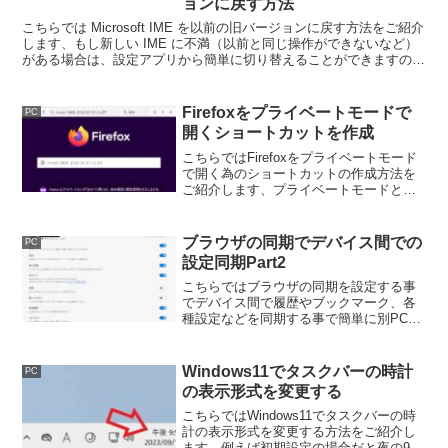
ョンに戻す方法
こちらでは Microsoft IME を以前の旧バージョンに戻す方法をご紹介
します、もし新しい IME に不満（以前と同じ操作ができないなど）
がある場合は、設定アプリから簡単に切り替えることができますので
一度旧バージョンに戻してみましょう。
Firefoxをプライベートモードで
PC
開くショートカットを作成
こちらではFirefoxをプライベートモード
で開く為のショートカットの作成方法を
ご紹介します、プライベートモードとは
Microsoft EdgeのInPrivateやGoogle
Chromeのシークレットモードと同じ様な
機能ですね。
ブラウザの同期でデバイス間での
PC
設定同期Part2
こちらではブラウザの同期を設定する事
でデバイス間で履歴やブックマーク、各
種設定などを同期する事で簡単に別PCで
同じブラウザ環境を作るためのご紹介を
しています、PCとスマホなど複数のデバ
イスで使用の方にオススメです。Edgeと
Windows11でタスクバーの時計
PC
Firefox編
の表示形式を変更する
こちらではWindows11でタスクバーの時
計の表示形式を変更する方法をご紹介し
ます、例えば初期設定の場合だと夜の9時