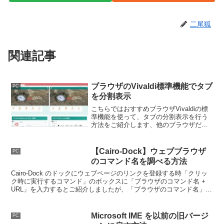
二尾狐
関連記事
ブラウザのVivaldi標準機能でタブ
PC
を分割表示
こちらではおすすめブラウザVivaldiの標
準機能を使って、タブの分割表示を行う
方法をご紹介します、他のブラウザだと
拡張機能を使いしないと使用出来ない機
能を標準で備えていたり、カスタマイズ
出来る項目が非常に多いおすすめのブラ
【Cairo-Dock】ウェブブラウザ
PC
ウザです。
のコマンド名を調べる方法
Cairo-Dock のドックにウェブページのリンクを登録する時「クリッ
ク時に実行するコマンド」のボックスに「ブラウザのコマンド名 +
URL」を入力するとご紹介しましたが、「ブラウザのコマンド名」が
分からないという方はこちらの記事を御覧ください。
Microsoft IME を以前の旧バージ
PC