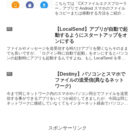
こちらでは「CXファイルエクスプローラ
ー」アプリで Android スマホのファイル
をコピーまたは移動する方法をご紹介し
ます、スマホ内でファイルを移動する事
は少ないと思いますがパソコンや他のス
マホとファイルを送受信する時にとても
【LocalSend】アプリが自動で起
PC
便利なアプリですね。
動するようにスタートアップをオ
ンにする
ファイルやメッセージを送受信する時だけアプリを開くならそのまま
でも良いですが、「ログイン時に自動で起動」をオンにするとパソコ
ンの起動時にアプリも起動するんですよね、もし LocalSend を常時
起動しておきたい方はこちらをオンにしておきましょう。
【Destiny】パソコンとスマホで
PC
ファイルの送受信(異なるネット
ワーク)
今まで同じネットワーク内のスマホやパソコン同士でファイルを送受
信する事ができるアプリをいくつか紹介してきましたが、今回は同じ
ネットワークに接続していなくてもインターネット経由でパソコンや
スマホ同士でファイルを送受信する事ができるアプリをご紹介しま
す。
スポンサーリンク