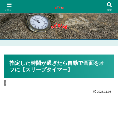
PCネットゲーム漫画趣味
メニュー
検索
指定した時間が過ぎたら自動で画面をオ
フに【スリープタイマー】
雑記
2025.11.03