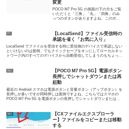
変更
POCO M7 Pro 5G の画面の下の方をご覧
いただくと「三角」「丸」「四角」のみ
っつのボタンがありますよね、このボタ
ンをシステムなゲーションというのです
が、今回はこのシステムナビゲーション
をボタンからジェスチャーに変更してス
【LocalSend】ファイル受信時の
PC
ワイプで操作できるようにしてみましょ
承認を省く「お気に入り」
う。
LocalSend でファイルを受信する時に受信側のデバイスで承認しない
といけないのは面倒、でもクイックセーブをオンにしてローカルネッ
トワーク内のすべてのデバイスから自動受信してしまうのもちょっ
と、そんな時は特定のデバイスだけ自動受信してみましょう。
【POCO M7 Pro 5G】電源ボタン
雑記
長押しでシャットダウンまたは再
起動
最近の Android スマホは電源ボタンと音量ボタン（アップボタン）を
長押しが多いですが同時押しは面倒ですよね、こちらではスマホの
POCO M7 Pro 5G を電源ボタンの長押しでシャットダウンまたは再
起動できるようにする方法をご紹介します。
【CXファイルエクスプローラ
雑記
ー】ファイルをコピーまたは移動
する