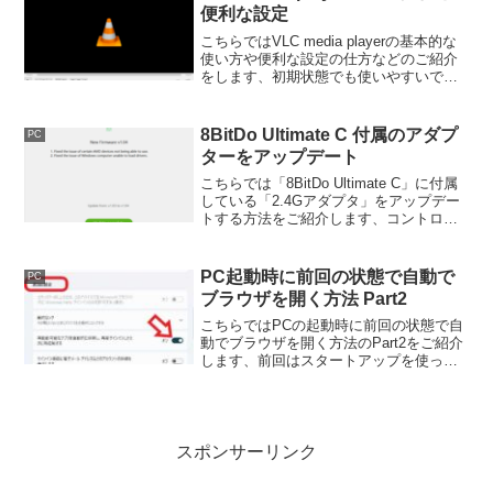
認してみましょう。
便利な設定
こちらではVLC media playerの基本的な
使い方や便利な設定の仕方などのご紹介
をします、初期状態でも使いやすいです
がここを設定しておくと更に使いやすく
なる方法などご紹介しますので是非お試
しになってみてください。
8BitDo Ultimate C 付属のアダプ
PC
ターをアップデート
こちらでは「8BitDo Ultimate C」に付属
している「2.4Gアダプタ」をアップデー
トする方法をご紹介します、コントロー
ラーだけではなく付属の無線アダプタも
アップデートする事が出来るんですよ
ね、アップデート方法はコントローラー
PC起動時に前回の状態で自動で
PC
と同じです。
ブラウザを開く方法 Part2
こちらではPCの起動時に前回の状態で自
動でブラウザを開く方法のPart2をご紹介
します、前回はスタートアップを使った
方法をご紹介しました、今回はWindows
の再起動可能なアプリを自動で保存し
て、次回起動時に再起動する方法をご紹
介したいと思います。
スポンサーリンク