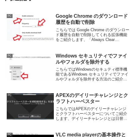
Google Chrome のダウンロード
PC
履歴を自動で削除
こちらでは Google Chrome のダウンロー
ド履歴を自動で削除してくれる拡張機能
をご紹介します、「Always Clear
Downloads in Chrome」をインストールす
ると指定した時間毎にダウンロード履歴
を削除してくれます。
Windows セキュリティでファイ
PC
ルやフォルダを除外する
こちらではWindowsのセキュティ標準機
能であるWindows セキュリティでファイ
ルやフォルダを除外する方法のご紹介で
す、除外設定では「ファイル」「フォル
ダー」「ファイルの種類」「プロセス」
などを選択して除外対象を設定する事が
APEXのデイリーチャレンジとク
PC
出来ます。
ラフトハーベスター
こちらではAPEXのデイリーチャレンジ
とクラフトハーベスターについてご紹介
します、デイリーチャレンジとは日替わ
りで更新されるミッションの事ですね、
今回はその中でも特に達成方法が解り難
い「クラフトハーベスター」について確
VLC media playerの基本操作と
PC