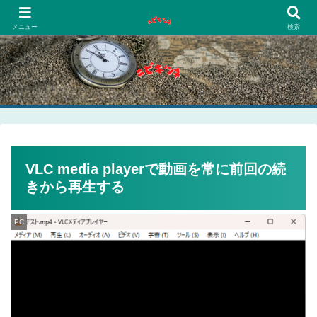
PCネットゲーム漫画趣味
メニュー
検索
VLC media playerで動画を常に前回の続
きから再生する
PC