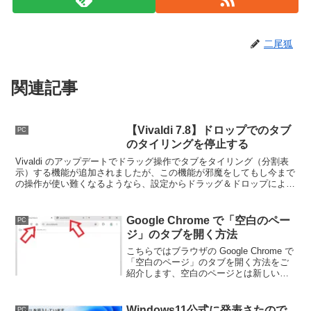
二尾狐
関連記事
【Vivaldi 7.8】ドロップでのタブ
PC
のタイリングを停止する
Vivaldi のアップデートでドラッグ操作でタブをタイリング（分割表
示）する機能が追加されましたが、この機能が邪魔をしてもし今まで
の操作が使い難くなるようなら、設定からドラッグ＆ドロップによる
タイル表示の操作そのものを停止することができます。
Google Chrome で「空白のペー
PC
ジ」のタブを開く方法
こちらではブラウザの Google Chrome で
「空白のページ」のタブを開く方法をご
紹介します、空白のページとは新しいタ
ブのページとは違って何も無い真っ白な
画面のことですね、今回はこの空白のペ
ージをいつでもすぐに開けるようにして
Windows11公式に発表さたので
PC