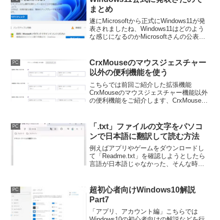
みましょう。
まとめ
遂にMicrosoftから正式にWindows11が発
表されましたね、Windows11はどのよう
な感じになるのかMicrosoftさんの公表し
ている情報をまとめてみました。
CrxMouseのマウスジェスチャー
PC
以外の便利機能を使う
こちらでは前回ご紹介した拡張機能
CrxMouseのマウスジェスチャー機能以外
の便利機能をご紹介します、CrxMouseで
はボタンと動きの組合せ以外にもボタン
とホイールの組み合わせ、ボタンとボタ
ンの組み合わせで設定した機能を実行で
「.txt」ファイルの文字をパソコ
PC
きます。
ンで日本語に翻訳して読む方法
例えばアプリやゲームをダウンロードし
て「Readme.txt」を確認しようとしたら
言語が日本語じゃなかった、そんな時は
Google Chrome を利用してテキストファ
イルの中身を日本語に翻訳してみましょ
う、特に難しい操作などは必要ありませ
超初心者向けWindows10解説
PC
ん。
Part7
「アプリ、アカウント編」こちらでは
Windows10の初心者向けの解説などを行