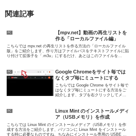
関連記事
【mpv.net】動画の再生リストを
PC
作る「ローカルファイル編」
こちらでは mpv.net の再生リストを作る方法の「ローカルファイル
版」をご紹介します、作り方はファイルパスをテキストファイルに貼
り付けて拡張子を「.m3u」にするだけ、あとはこのファイルを
mpv.net で読み込めば動画を再生できる訳ですね。
Google Chromeをサイト毎では
PC
なくタブ毎にミュートにする
こちらでは Google Chrome をサイト毎で
はなくタブ毎にミュートにする方法をご
紹介します、タブを右クリックしてメニ
ューから「サイトをミュート」をクリッ
クするとサイト毎ミュートになりますの
で、そのタブだけをミュートに出来るよ
Linux Mint のインストールメディ
PC
うにしてみましょう。
ア（USBメモリ）を作成
こちらでは Linux Mint のインストールメディア（USBメモリ）を作
成する方法をご紹介します、パソコンに Linux Mint をインストール
する時に必要なものですね、ちなみにインストール専用の USBE メ