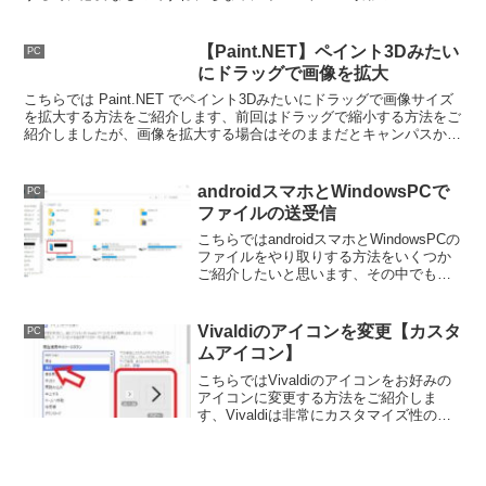
モリであれば「8GB」で大丈夫です。
【Paint.NET】ペイント3Dみたい
PC
にドラッグで画像を拡大
こちらでは Paint.NET でペイント3Dみたいにドラッグで画像サイズ
を拡大する方法をご紹介します、前回はドラッグで縮小する方法をご
紹介しましたが、画像を拡大する場合はそのままだとキャンパスから
はみ出しちゃうのでまずはキャンパスを大きくしましょう。
androidスマホとWindowsPCで
PC
ファイルの送受信
こちらではandroidスマホとWindowsPCの
ファイルをやり取りする方法をいくつか
ご紹介したいと思います、その中でも有
線で接続するかオンラインストレージを
利用するのが一番簡単な手段だと思いま
す。
Vivaldiのアイコンを変更【カスタ
PC
ムアイコン】
こちらではVivaldiのアイコンをお好みの
アイコンに変更する方法をご紹介しま
す、Vivaldiは非常にカスタマイズ性の高
いブラウザですがアイコンも変更できる
ようになりました、そこで今回はアイコ
ンを変更する方法を確認してみたいと思
います。