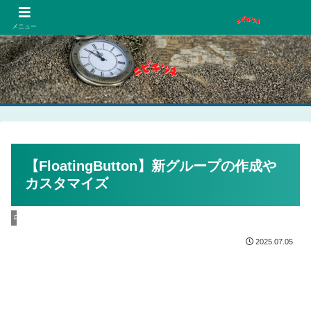
PCネットゲーム漫画趣味
メニュー
【FloatingButton】新グループの作成や
カスタマイズ
PC
2025.07.05