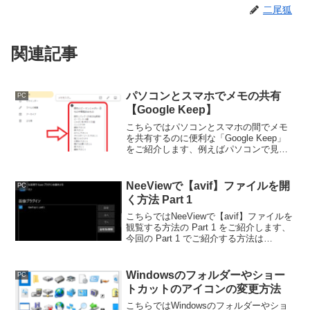
二尾狐
関連記事
パソコンとスマホでメモの共有
PC
【Google Keep】
こちらではパソコンとスマホの間でメモ
を共有するのに便利な「Google Keep」
をご紹介します、例えばパソコンで見て
いる料理ページのレシピを買い物中にス
マホで確認したい、こんな時パソコンで
レシピをメモに貼り付けておいてスマホ
NeeViewで【avif】ファイルを開
PC
で共有出来たら便利ですよね。
く方法 Part 1
こちらではNeeViewで【avif】ファイルを
観覧する方法の Part 1 をご紹介します、
今回の Part 1 でご紹介する方法は
「Susieプラグイン」を利用する方法です
ね、NeeView以外には影響が出ないです
し元の状態に戻すのも簡単です。
Windowsのフォルダーやショー
PC
トカットのアイコンの変更方法
こちらではWindowsのフォルダーやショ