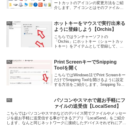
ートカットのアイコンの変更方法をご紹
介します、アイコンとはそのファイルや
フォルダーなどを分かりやすく絵で表現
したものですね、それらは設定で好みの
ものに変更する事も可能です。
ホットキーをマウスで実行出来る
PC
ように登録しよう【Orchis】
こちらではランチャーソフトの
「Orchis」にホットキー（ショートカッ
トキー）をアイテムとして登録して、マ
ウスのクリックで簡単にホットキーを実
行できるようにしてみたいと思います、
登録さえできればあとはランチャーのボ
Print ScreenキーでSnipping
PC
タンをクリックするだけですね。
Toolを開く
こちらではWindows11でPrint Screenキー
だけでSnipping Toolを開けるように設定
する方法をご紹介します、Snipping Tool
を頻繁に使用する方はキーひとつで開け
るようになりますので設定を変更してお
くと便利です。
パソコンやスマホで超お手軽にフ
PC
ァイルの送受信【LocalSend】
こちらではパソコンやスマホなどのデバイス間でファイルやメッセー
ジを超お手軽に送受信する事ができるアプリ「LocalSend」をご紹介
します、なんと同じネットワークに接続したデバイスそれぞれにアプ
リをインストールするだけで OK の超簡単仕様なんです。