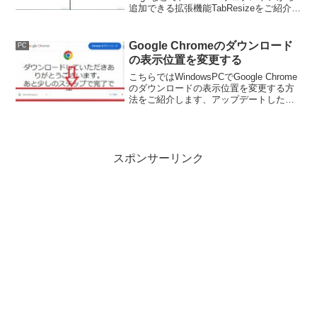
追加できる拡張機能TabResizeをご紹介し
ます、TabResizeはブラウザのタブを新し
いウインドウで分割表示出来る機能で
す。
Google Chromeのダウンロード
PC
の表示位置を変更する
こちらではWindowsPCでGoogle Chrome
のダウンロードの表示位置を変更する方
法をご紹介します、アップデートしたら
今まで下に表示されていたダウンロード
表示が上に表示されるようになった、そ
んな時は元のウィンドウ下部の表示に戻
す事も出来ます。
スポンサーリンク