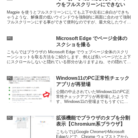
ウをフルスクリーンにできない
Magpie を使うとフルスクリーンにしても上下や左右に余白ができち
ゃうような、解像度の低いウインドウを強制的に画面に合わせて強制
フルスクリーンにする事ができて便利なのですが、最大化したウイン
ドウはフルスクリーンスケーリングがオンにできないんですよね。
Microsoft Edge でページ全体の
PC
スクショを撮る
こちらではブラウザの Microsoft Edge でウェブページ全体のスクリ
ーンショットを取る方法をご紹介します、例えば長いページだと上下
にスクロールしないと隠れている部分がありますよね、その隠れてい
る部分も含めてスクショを撮ることができるんです。
Windows11のPC正常性チェック
PC
アプリが再登場
公開の中止されていたWindows11のPC正
常性チェックアプリが再登場したようで
す、Windows11の登場までもうすぐにな
りましたので改めて公開されました、今
回は前回と違いどこが駄目なのかなど細
かくチェックできるようになっていま
拡張機能でブラウザのタブを分割
PC
す。
表示【Chromium系ブラウザ】
こちらではGoogle ChromeやMicrosoft
Edgeなどで、Chrome ウェブストアから