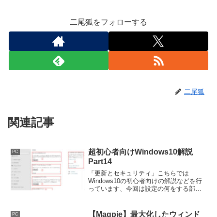
二尾狐をフォローする
二尾狐
関連記事
超初心者向けWindows10解説
PC
Part14
「更新とセキュリティ」こちらでは
Windows10の初心者向けの解説などを行
っています、今回は設定の何をする部位
なのかを説明したりしていますのでここ
は何を設定する部分？など分からない方
などご覧になってみてください。
【Magpie】最大化したウィンド
PC