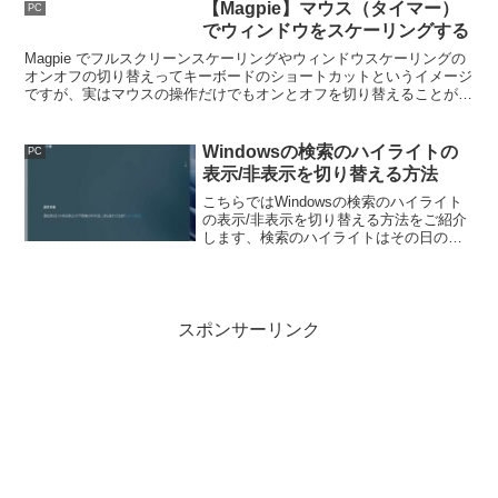
ます。
【Magpie】マウス（タイマー）
PC
でウィンドウをスケーリングする
Magpie でフルスクリーンスケーリングやウィンドウスケーリングの
オンオフの切り替えってキーボードのショートカットというイメージ
ですが、実はマウスの操作だけでもオンとオフを切り替えることがで
きるんです、オンはタイマー、オフはツールバーを使いましょう。
Windowsの検索のハイライトの
PC
表示/非表示を切り替える方法
こちらではWindowsの検索のハイライト
の表示/非表示を切り替える方法をご紹介
します、検索のハイライトはその日の記
念日やイベントを表示してくれる機能で
すね、今回はWindows10とWindows11で
有効化または無効化する方法をご紹介し
ます。
スポンサーリンク