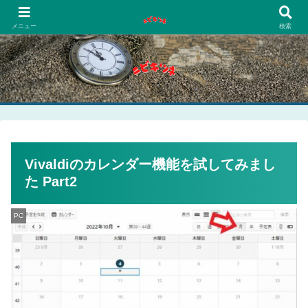
PCネットゲーム漫画趣味
メニュー
検索
Vivaldiのカレンダー機能を試してみまし
た Part2
PC