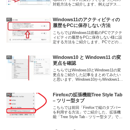
対処方法をご紹介します、例えばデスク
トップに設置していたゲームのショート
カットアイコンが地球のアイコンになっ
てしまった、そんな時には今回ご紹介す
Windows11のアクティビティの
PC
る方法を試してみてください。
履歴をPCに保存しない方法
こちらではWindows11搭載のPCでアクテ
ィビティの履歴をPCに保存しない様に設
定する方法をご紹介します、PCでどの様
な作業を行ったのかなどがアクティビテ
ィの履歴として保存さるのですが、履歴
を残したくない場合は機能をオフに設定
Windows10 と Windows11 の変
PC
しておきましょう。
更点を確認
こちらではWindows10とWindows11の変
更点をご紹介した記事をまとめてみたい
と思います、Windows10からWindows11
に変更する際に気になるのはどの程度違
いがあるかですよね、こちらではそれら
に関する記事をまとめています。
Firefoxの拡張機能Tree Style Tab
PC
– ツリー型タブ
こちらでは前回「Firefoxで縦のタブバー
を利用する方法」でご紹介した、拡張機
能「Tree Style Tab - ツリー型タブ」で
の、親タブや子タブ、ドラッグ＆ドロッ
プでの移動などの操作についてご紹介し