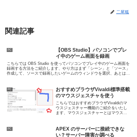
二尾狐
関連記事
【OBS Studio】パソコンでプレ
PC
イ中のゲーム画面を録画
こちらでは OBS Studio を使ってパソコンでプレイ中のゲーム画面を
録画する方法をご紹介します、やり方はまず「シーン」と「ソース」
作成して、ソースで録画したいゲームのウィンドウを選択、あとは右
下の「録画開始」ボタンをクリックすれば録画開始ですね。
おすすめブラウザVivaldi標準搭載
PC
のマウスジェスチャを使う
こちらではおすすめブラウザVivaldiのマ
ウスジェスチャー機能のご紹介をいたし
ます、マウスジェスチャーとはマウスの
設定した動きをさせるだけで対象の操作
を実行出来る機能になります、非常に便
利ですので試してみられてください。
APEX のサーバーに接続できな
PC
い？サーバー障害か調べる