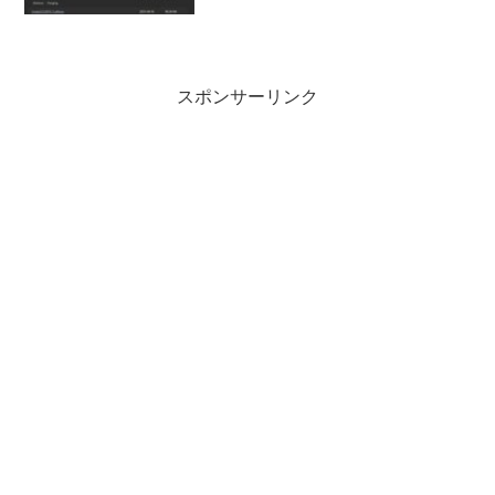
にを旧バージョンに戻したい場合がある
かも知れせん、そこで今回はVivaldiを旧
バージョンに戻す方法を確認してみたい
と思います。
スポンサーリンク