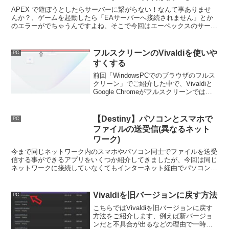
APEX で遊ぼうとしたらサーバーに繋がらない！なんて事ありませ
んか？、ゲームを起動したら「EAサーバーへ接続されません」とか
のエラーがでちゃうんですよね、そこで今回はエーペックスのサーバ
ーが落ちているのか確認する方法をご紹介してみたいと思います。
フルスクリーンのVivaldiを使いや
PC
すくする
前回「WindowsPCでのブラウザのフルス
クリーン」でご紹介した中で、Vivaldiと
Google Chromeがフルスクリーンでは使
いにくいとお話させていただきました、
そこでこちらではフルスクリーンでも
Vivaldiを使いやすくする方法をご紹介し
【Destiny】パソコンとスマホで
PC
ます。
ファイルの送受信(異なるネット
ワーク)
今まで同じネットワーク内のスマホやパソコン同士でファイルを送受
信する事ができるアプリをいくつか紹介してきましたが、今回は同じ
ネットワークに接続していなくてもインターネット経由でパソコンや
スマホ同士でファイルを送受信する事ができるアプリをご紹介しま
す。
Vivaldiを旧バージョンに戻す方法
PC
こちらではVivaldiを旧バージョンに戻す
方法をご紹介します、例えば新バージョ
ンだと不具合が出るなどの理由で一時的