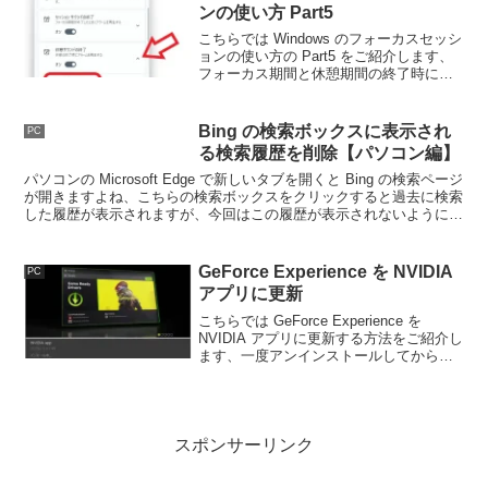
ンの使い方 Part5
こちらでは Windows のフォーカスセッシ
ョンの使い方の Part5 をご紹介します、
フォーカス期間と休憩期間の終了時には
通知と一緒に効果音が鳴りますよね、今
回はこのサウンドをオフにする方法や別
の効果音に変更する方法を確認してみた
Bing の検索ボックスに表示され
PC
いと思います。
る検索履歴を削除【パソコン編】
パソコンの Microsoft Edge で新しいタブを開くと Bing の検索ページ
が開きますよね、こちらの検索ボックスをクリックすると過去に検索
した履歴が表示されますが、今回はこの履歴が表示されないように削
除する方法をご紹介してみたいと思います。
GeForce Experience を NVIDIA
PC
アプリに更新
こちらでは GeForce Experience を
NVIDIA アプリに更新する方法をご紹介し
ます、一度アンインストールしてから
「NVIDIA アプリ」をインストールする必
要もありませんし、不要なら更新せずに
そのまま使い続けることもできます。
スポンサーリンク