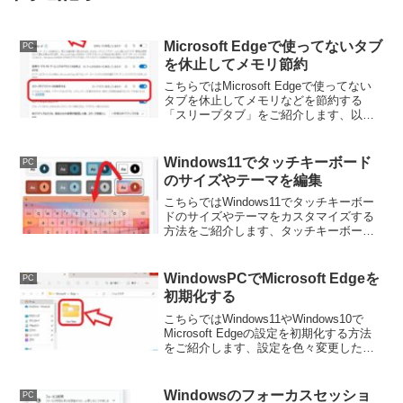
Microsoft Edgeで使ってないタブ
PC
を休止してメモリ節約
こちらではMicrosoft Edgeで使ってない
タブを休止してメモリなどを節約する
「スリープタブ」をご紹介します、以前
ご紹介したGoogle Chromeの「メモリセ
ーバー」と同じ様な機能なのですが「ス
リープタブ」では時間の設定も行えるよ
Windows11でタッチキーボード
PC
うです。
のサイズやテーマを編集
こちらではWindows11でタッチキーボー
ドのサイズやテーマをカスタマイズする
方法をご紹介します、タッチキーボード
の大きさやキーの文字のサイズの変更方
法や、背景の色や背景の画像などを変更
出来るテーマの変更方法などを確認して
WindowsPCでMicrosoft Edgeを
PC
みたいと思います。
初期化する
こちらではWindows11やWindows10で
Microsoft Edgeの設定を初期化する方法
をご紹介します、設定を色々変更したけ
ど一番最初の状態のMicrosoft Edgeに戻
したい、そんな時に今回ご紹介剃る方法
試してみて下さい。
Windowsのフォーカスセッショ
PC