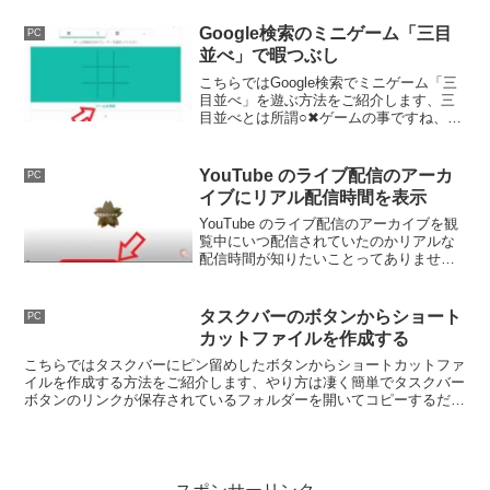
Google検索のミニゲーム「三目
PC
並べ」で暇つぶし
こちらではGoogle検索でミニゲーム「三
目並べ」を遊ぶ方法をご紹介します、三
目並べとは所謂○✖ゲームの事ですね、＃
（シャープ）の様な形のマス目に○と✖を
交互に書いていって3つ並べたほうが勝ち
というゲームです、暇つぶしに最適なミ
YouTube のライブ配信のアーカ
PC
ニゲームですね。
イブにリアル配信時間を表示
YouTube のライブ配信のアーカイブを観
覧中にいつ配信されていたのかリアルな
配信時間が知りたいことってありません
か？、今回はそんな時に便利な YouTube
のライブ配信のアーカイブにリアルな配
信時間を表示する便利な拡張機能をご紹
タスクバーのボタンからショート
PC
介します。
カットファイルを作成する
こちらではタスクバーにピン留めしたボタンからショートカットファ
イルを作成する方法をご紹介します、やり方は凄く簡単でタスクバー
ボタンのリンクが保存されているフォルダーを開いてコピーするだけ
ですね、ただし一部のアプリはこの方法が使えないのでご注意くださ
い。