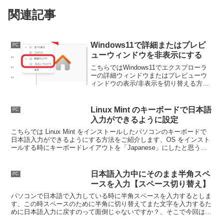
関連記事
Windows11で詳細またはプレビ
PC
ューウィンドウを非表示にする
こちらではWindows11でエクスプローラ
ーの詳細ウィンドウまたはプレビューウ
ィンドウの表示/非表示を切り替える方法
をご紹介します、アップデートで詳細ウ
ィンドウに新しい機能が追加されたので
すが、表示/非表示の切り替え方法も変わ
Linux Mint のキーボードで日本語
PC
っているようですね。
入力ができるように設定
こちらでは Linux Mint をインストールしたパソコンのキーボードで
日本語入力ができるようにする方法をご紹介します、OS をインスト
ールする時にキーボードレイアウトを「Japanese」にしたと思うの
ですが、これだけじゃまだ駄目なんですよね。
日本語入力中にそのまま半角スペ
PC
ースを入力【スペース切り替え】
パソコンで日本語で入力している時に半角スペースを入力するとしま
す、この時スペースのために半角に切り替えてまた文字を入力するた
めに日本語入力に戻すのって面倒じゃないですか？、そこで今回は日
本語入力のまま半角スペースを入力する方法を確認してみましょう。