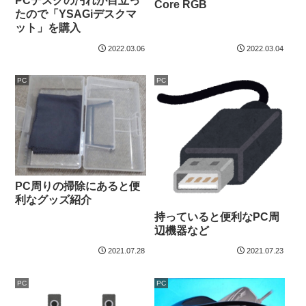
PCデスクの汚れが目立っ
Core RGB
たので「YSAGiデスクマ
ット」を購入
2022.03.06
2022.03.04
PC
PC
PC周りの掃除にあると便
利なグッズ紹介
持っていると便利なPC周
辺機器など
2021.07.28
2021.07.23
PC
PC