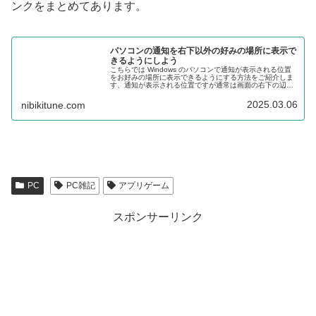
ンクをまとめてあります。
パソコンの通知を右下以外の好みの場所に表示で
きるようにしよう
こちらでは Windows のパソコンで通知が表示される位置
をお好みの場所に表示できるようにする方法をご紹介しま
す、通知が表示される位置ですが通常は画面の右下の辺り
に表示されますよね、これ左下や右上など四隅や中央など
お好みの位置に配置してみましょう。
2025.03.06
nibikitune.com
PC
PC雑記
アプリゲーム
スポンサーリンク