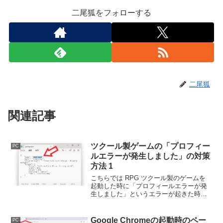
二尾狐をフォローする
二尾狐
関連記事
ツクール製ゲームの「プロフィー
PC
ルエラーが発生しました」の対策
方法 1
こちらでは RPG ツクール製のゲームを
起動した時に「プロフィールエラーが発
生しました」というエラーが起きた時の
対処方法をご紹介します、私が試して効
果があった方法は二種類あるのですが、
今回は「package.json」を編集する方法
Google Chromeの起動時のペー
PC