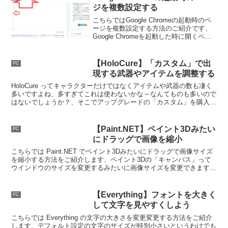
をご紹介します。
ジを複数設定する
こちらではGoogle Chromeの起動時のペ
ージを複数設定する方法のご紹介です、
Google Chromeを起動した時に開くペー
ジの設定方法は以前ご紹介しました、こ
ちらは複数登録する事が可能で登録した
数のタブを起動時に開くことが出来ま
【HoloCure】「カスタム」で出
PC
す。
現する武器やアイテムを調整する
HoloCure ってキャラクターだけではなくアイテムや武器の数も凄く
多いですよね、多すぎてこれは使わないかな～なんてものも多いので
はないでしょうか？、そこでアップグレードの「カスタム」を購入し
て不要な武器やアイテムは出てこないようにしてみましょう。
【Paint.NET】ペイント3Dみたい
PC
にドラッグで画像を縮小
こちらでは Paint.NET でペイント3Dみたいにドラッグで画像サイズ
を縮小する方法をご紹介します、ペイント3Dの「キャンパス」って
ウインドウのサイズを変更するみたいに画像サイズを変更できますよ
ね、あんな感じでドラッグで画像を縮小してみましょう。
【Everything】フォントを大きく
PC
して文字を見やすくしよう
こちらでは Everything の文字の大きさを変更変更する方法をご紹介
します、デフォルト設定の文字のサイズが特別小さいというわけでも