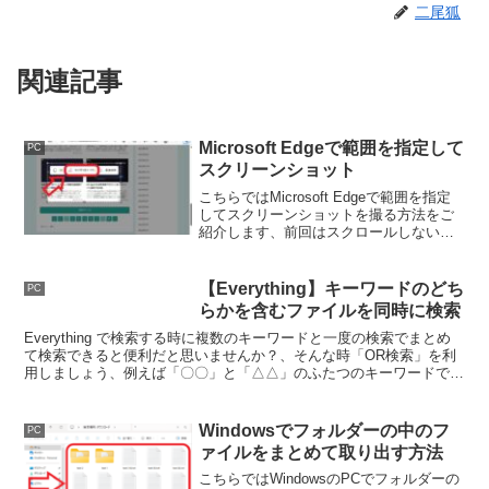
二尾狐
関連記事
Microsoft Edgeで範囲を指定して
PC
スクリーンショット
こちらではMicrosoft Edgeで範囲を指定
してスクリーンショットを撮る方法をご
紹介します、前回はスクロールしないと
見えない箇所も含めてページ全体のスク
リーンショットを撮る方法をご紹介しま
したが、今回は範囲を指定して撮る方法
【Everything】キーワードのどち
PC
を確認してみます。
らかを含むファイルを同時に検索
Everything で検索する時に複数のキーワードと一度の検索でまとめ
て検索できると便利だと思いませんか？、そんな時「OR検索」を利
用しましょう、例えば「〇〇」と「△△」のふたつのキーワードで
「OR検索」すると片方でも含んでいればヒットするんですよね。
Windowsでフォルダーの中のフ
PC
ァイルをまとめて取り出す方法
こちらではWindowsのPCでフォルダーの