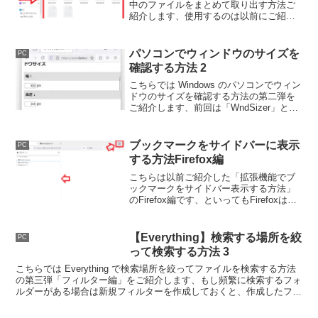
中のファイルをまとめて取り出す方法ご
紹介します、使用するのは以前にご紹介
したエクスプローラーの検索機能です
ね、検索機能でフォルダーの中のすべて
のファイルを表示してまとめて移動やコ
パソコンでウィンドウのサイズを
PC
ピーを行うことが出来ます。
確認する方法 2
こちらでは Windows のパソコンでウィン
ドウのサイズを確認する方法の第二弾を
ご紹介します、前回は「WndSizer」とい
うアプリを使用する方法をご紹介しまし
たが、ブラウザでとあるサイトを開くと
ブラウザのウィンドウのサイズを図るこ
ブックマークをサイドバーに表示
PC
とができるんです。
する方法Firefox編
こちらは以前ご紹介した「拡張機能でブ
ックマークをサイドバー表示する方法」
のFirefox編です、といってもFirefoxは拡
張機能を追加しなくてもサイドバーにブ
ックマークや履歴などを表示する事が可
能です、こちらでは表示する方法のご紹
【Everything】検索する場所を絞
PC
介を致します。
って検索する方法 3
こちらでは Everything で検索場所を絞ってファイルを検索する方法
の第三弾「フィルター編」をご紹介します、もし頻繁に検索するフォ
ルダーがある場合は新規フィルターを作成しておくと、作成したフィ
ルターを選択するだけで簡単に検索範囲を絞れます。