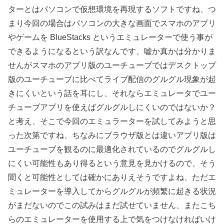
ターとはパソコンで仮想環境を再現するソフトですね、つ
まり今回の場合はパソコンの大きな画面でスマホのアプリ
やゲームを BlueStacks というエミュレーターで使う事が
できるようになるという訳なんです、嘘か真かは分かりま
せんがスマホのアプリ版のユーチューブではデスクトップ
版のユーチューブに比べてライブ配信のグルグル現象が起
きにくいという話を耳にし、それならエミュレータでユー
チューブアプリを使えばグルグルしにくいのではないか？
と考え、そこで今回のエミュラーターを試してみようと思
った次第ですね、ちなみにブラウザ版とは違いアプリ版は
ユーチューブを観るのに最適化されているのでグルグルし
にくい可能性もあり得るという意見を見かけるので、そう
聞くと可能性としては確かにありえそうですよね、ただエ
ミュレーターを導入してからグルグルが頻繁に起きる状況
がまだないのでこの試みはまだ試せていません、またこち
らのエミュレーターを使用する上で気をつけなければいけ