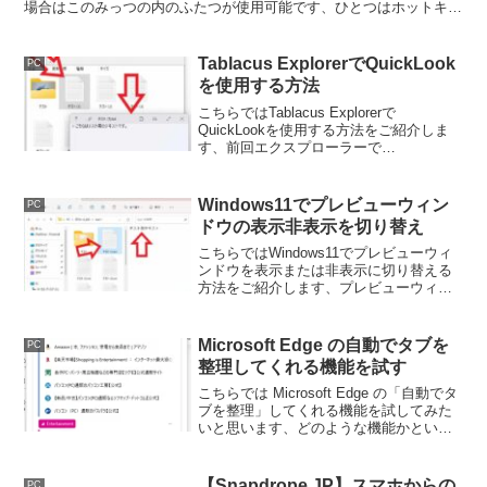
場合はこのみっつの内のふたつが使用可能です、ひとつはホットキー
なのでスマホでは利用できないんですよね。
Tablacus ExplorerでQuickLook
PC
を使用する方法
こちらではTablacus Explorerで
QuickLookを使用する方法をご紹介しま
す、前回エクスプローラーで
「QuickLook」を使用する方法をご紹介
しましたが、アドオンを追加する事で
Tablacus Explorerでも使用できます。
Windows11でプレビューウィン
PC
ドウの表示非表示を切り替え
こちらではWindows11でプレビューウィ
ンドウを表示または非表示に切り替える
方法をご紹介します、プレビューウィン
ドウはファイルを開かなくても中身を確
認出来たりする便利な機能なのですが、
必要のない方には場所を取るので邪魔に
Microsoft Edge の自動でタブを
PC
もなってしまいます。
整理してくれる機能を試す
こちらでは Microsoft Edge の「自動でタ
ブを整理」してくれる機能を試してみた
いと思います、どのような機能かという
と AI を利用して類似のタブをグループ化
してくれるんです、普段タブをたくさん
開いている方には結構便利そうな機能で
【Snapdrope JP】スマホからの
PC