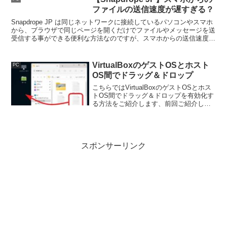
すよね。
ファイルの送信速度が遅すぎる？
Snapdrope JP は同じネットワークに接続しているパソコンやスマホ
から、ブラウザで同じページを開くだけでファイルやメッセージを送
受信する事ができる便利な方法なのですが、スマホからの送信速度が
遅すぎる場合はウェブブラウザを変更してみてください。
VirtualBoxのゲストOSとホスト
PC
OS間でドラッグ＆ドロップ
こちらではVirtualBoxのゲストOSとホス
トOS間でドラッグ＆ドロップを有効化す
る方法をご紹介します、前回ご紹介した
「クリップボードを共有」と同じく非常
に便利な機能ですので、必要な場合はゲ
ストOS作成時に是非有効化しておきたい
設定ですね。
スポンサーリンク