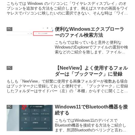
こちらでは Windows のパソコンに「ワイヤレスディスプレイ」のオ
プションを追加する方法をご紹介します、例えばスマホの画面をワイ
ヤレスでパソコンに映したいのに選択できない、そんな時は「ワイヤ
レスディスプレイ」のオプションを追加してみましょう。
便利なWindowsエクスプローラ
PC
ーのファイル検索方法
こちらでは知っていると意外と便利な
WindowsのExplorerでファイルの選別や検
索などのご紹介を致します、ファイル名
そのもの以外の検索も出来て結構便利に
使えますので是非お試しになってみて下
さい。
【NeeView】よく使用するフォル
PC
ダーは「ブックマーク」に登録
もしも「NeeView」で頻繁に使用する画像フォルダーが複数ある場合
はブックマークに登録しておくと便利です、「ブックマーク」に登録
したフォルダーはサイドバー（左）の「本棚」からすぐに開くことが
できるので、使用頻度の高いフォルダーを登録しておきましょう。
Windows11でBluetooth機器を接
PC
続する
こちらではWindows11のデバイスで
Bluetooth機器を接続する方法をご紹介し
ます、所謂Bluetoothのペリングと言われ
る接続ですね、Bluetooth機能を有する２