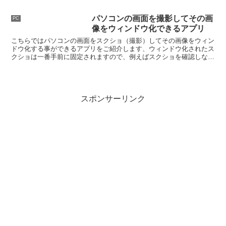
つの機器を無線を通じてペア登録してし
まう方法です。
パソコンの画面を撮影してその画
PC
像をウィンドウ化できるアプリ
こちらではパソコンの画面をスクショ（撮影）してその画像をウィン
ドウ化する事ができるアプリをご紹介します、ウィンドウ化されたス
クショは一番手前に固定されますので、例えばスクショを確認しなが
らブラウザでウェブ検索するみたいな便利な使い方ができるんですよ
ね。
スポンサーリンク