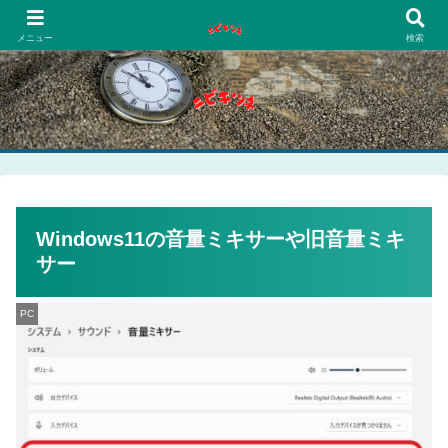
PCネットゲーム漫画趣味
メニュー
検索
Windows11の音量ミキサーや旧音量ミキ
サー
PC