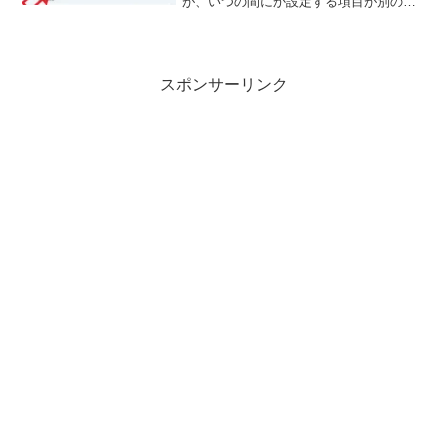
が、いつの間にか設定する項目が別の場
所に変更になっているみたいなんですよ
ね、そこで今回はタスクバーの時刻表示
に秒を表示する為の新しい設定方法を確
認してみましょう。
スポンサーリンク