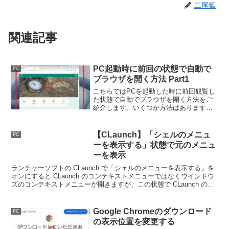
二尾狐
関連記事
PC起動時に前回の状態で自動で
PC
ブラウザを開く方法 Part1
こちらではPCを起動した時に前回観覧し
た状態で自動でブラウザを開く方法をご
紹介します、いくつか方法はありますが
今回はブラウザの起動時に前回観覧して
いたページを開く設定と、Windowsのス
タートアップ機能を使用した方法をご紹
【CLaunch】「シェルのメニュ
PC
介したいと思います。
ーを表示する」状態で元のメニュ
ーを表示
ランチャーソフトの CLaunch で「シェルのメニューを表示する」を
オンにすると CLaunch のコンテキストメニューではなくウインドウ
ズのコンテキストメニューが開きますが、この状態で CLaunch のメ
ニューを開く方法を確認してみましょう。
Google Chromeのダウンロード
PC
の表示位置を変更する