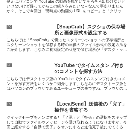
例えばパソコンで YouTube の動画を観ていてそろそろ出掛けないと
いけないけど帰ってからこの続きをみたいな～なんて事ありません
か？、そこで今回は「現時点の動画の URL をコピー」と「クリップ
ボード」を利用して動画の続きから見る方法をご紹介します。
【SnapCrab】スクショの保存場
PC
所と画像形式を設定する
こちらでは「SnapCrab」で撮ったスクリーンショットの保存場所と
スクリーンショットを保存する時の画像のファイル形式の設定方法を
ご紹介します、ちなみに初期設定の状態で保存場所が「デスクトッ
プ」で、ファイル形式は「.PNG」ファイルで保存されます。
YouTube でタイムスタンプ付き
PC
のコメントを探す方法
こちらではデスクトップ版の YouTube でタイムスタンプ付きのコメ
ントを探す方法をいくつかご紹介します、ちなみにデスクトップ版と
はパソコンのブラウザでみるユーチューブの事ですね、ブラウザの検
索機能や拡張機能を使用してタイムスタンプを探してみましょう。
【LocalSend】送信後の「完了」
PC
操作を省略する
クイックセーブをオンにすると「了承」と「拒否」の選択をスキップ
して自動でファイルやメッセージを受け取れるようになりますが、今
回ご紹介する「自動で完了」をオンにすると送信完了後にでてくる
「完了」をクリックする操作もスキップする事ができるようになりま