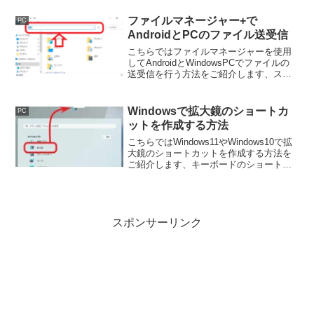
す。
ファイルマネージャー+で
PC
AndroidとPCのファイル送受信
こちらではファイルマネージャーを使用
してAndroidとWindowsPCでファイルの
送受信を行う方法をご紹介します、スマ
ホを操作してファイルの送受信を行う方
法と、PCを操作してファイルの送受信を
行う方法がありますが、今回はPCで行う
Windowsで拡大鏡のショートカ
PC
方法をご紹介します。
ットを作成する方法
こちらではWindows11やWindows10で拡
大鏡のショートカットを作成する方法を
ご紹介します、キーボードのショートカ
ットキーでも起動する事が出来ますが、
デスクトップやタスクバーにショートカ
ットをピン留めしておくとマウスでも簡
単に起動出来ます。
スポンサーリンク