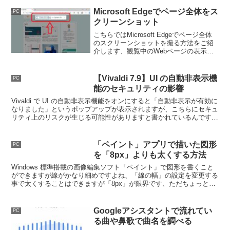
が、今回はフォーカスセッションを中断
する方法や残り時間を非表示にする方法
Microsoft Edgeでページ全体をス
PC
を確認します。
クリーンショット
こちらではMicrosoft Edgeでページ全体
のスクリーンショットを撮る方法をご紹
介します、観覧中のWebページの表示さ
れている箇所だけではなく、今回はスク
ロールしないと表示されない箇所も含め
てページ全体を撮影する方法を確認して
【Vivaldi 7.9】UI の自動非表示機
PC
みたいと思います。
能のセキュリティの影響
Vivaldi で UI の自動非表示機能をオンにすると「自動非表示が有効に
なりました」というポップアップが表示されますが、こちらにセキュ
リティ上のリスクが生じる可能性がありますと書かれているんですよ
ね、どのようなリスクが生じる可能性があるのでしょうか。
「ペイント」アプリで描いた図形
PC
を「8px」よりも太くする方法
Windows 標準搭載の画像編集ソフト「ペイント」で図形を書くこと
ができますが線がかなり細めですよね、「線の幅」の設定を変更する
事で太くすることはできますが「8px」が限界です、ただちょっとし
た裏技を使うと8ピクセルよりも太くする事もできるんです。
Googleアシスタントで流れてい
PC
る曲や鼻歌で曲名を調べる