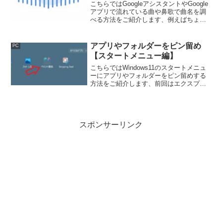
こちらではGoogleアシスタントやGoogle
アプリで流れている曲や鼻歌で曲名を調
べる方法をご紹介します、例えばちょっ
と口ずさんでみたけどこの曲なんだっ
け？って事ありますよね、今回ご紹介す
るのはそんな時に鼻歌でも曲名を検索す
アプリやフォルダーをピン留め
PC
る事が出来る方法です。
【スタートメニュー編】
こちらではWindows11のスタートメニュ
ーにアプリやフォルダーをピン留めする
方法をご紹介します、前回はエクスプロ
ーラーにピン留めする方法をご紹介しま
したが、今回はアプリやフォルダーをピ
ン留めしてスタートメニューからすぐ開
けるようにしてみましょう。
スポンサーリンク